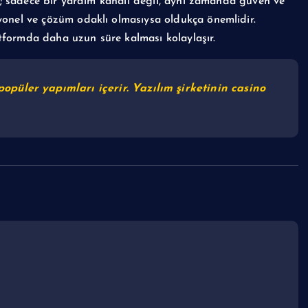
tı; sadece bir yardım kanalı değil, aynı zamanda güven ve
yonel ve çözüm odaklı olmasıysa oldukça önemlidir.
latformda daha uzun süre kalması kolaylaşır.
püler yapımları içerir. Yazılım şirketinin casino