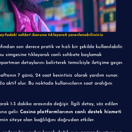
ayfadaki sohbet ikonuna tıklayarak yararlanabilirsiniz.
afından son derece pratik ve hızlı bir şekilde kullanılabilir.
nu simgesine tıklayarak canlı sohbete başlamak
epartman detaylarını belirterek temsilciyle iletişime geçer.
haftanın 7 günü, 24 saat kesintisiz olarak yardım sunar.
ında aktif olur. Bu noktada kullanıcıların saat aralığını
ak 1-3 dakika arasında değişir. İlgili detay, söz edilen
ına gelir.
Casino platformlarının canlı destek hizmeti
yenin siteye olan bağlılığını doğrudan etkiler.