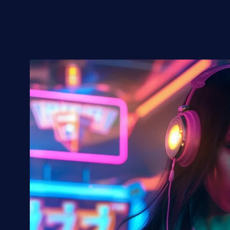
Casino Platformları
Hizmeti Nasıl Kullan