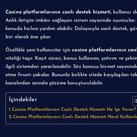
Casino platformlarının canlı destek hizmeti
, kullanıcı 
Anlık iletişim imkânı sağlayan sistem sayesinde oyuncular; 
konuda hızlıca yardım alabilir. Dolayısıyla canlı destek, gü
biri olarak öne çıkar.
Özellikle yeni kullanıcılar için
casino platformlarının can
niteliği taşır. Kayıt süreci, bonus kullanımı, yatırım ve çek
ilgili sistemden yararlanabilir. Söz konusu hizmet sayesi
etme fırsatı yakalar. Bununla birlikte sitede karşılaşılan t
kanalından anında çözüme kavuşturulabilir.
İçindekiler
Casino Platformlarının Canlı Destek Hizmeti Ne İşe Yarar?
Casino Platformlarının Canlı Destek Hizmeti Nasıl Kullanıl