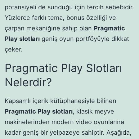
potansiyeli de sunduğu için tercih sebebidir.
Yüzlerce farklı tema, bonus özelliği ve
çarpan mekaniğine sahip olan
Pragmatic
Play slotları
geniş oyun portföyüyle dikkat
çeker.
Pragmatic Play Slotları
Nelerdir?
Kapsamlı içerik kütüphanesiyle bilinen
Pragmatic Play slotları
, klasik meyve
makinelerinden modern video oyunlarına
kadar geniş bir yelpazeye sahiptir. Aşağıda,