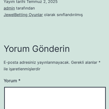
Yayım tarihi
Temmuz 2, 2025
admin
tarafından
JewelBetting Oyunlar
olarak sınıflandırılmış
Yorum Gönderin
E-posta adresiniz yayınlanmayacak.
Gerekli alanlar
*
ile işaretlenmişlerdir
Yorum
*