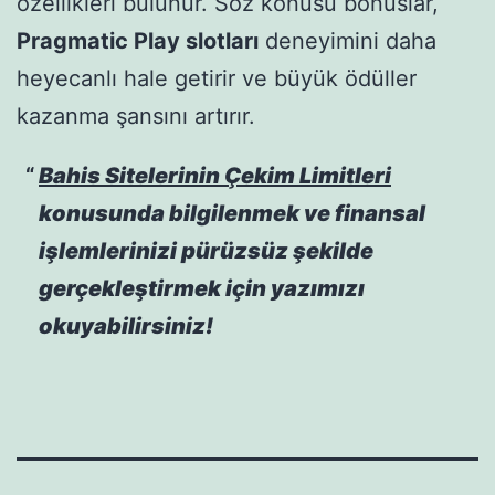
özellikleri bulunur. Söz konusu bonuslar,
Pragmatic Play slotları
deneyimini daha
heyecanlı hale getirir ve büyük ödüller
kazanma şansını artırır.
Bahis Sitelerinin Çekim Limitleri
konusunda bilgilenmek ve finansal
işlemlerinizi pürüzsüz şekilde
gerçekleştirmek için yazımızı
okuyabilirsiniz!