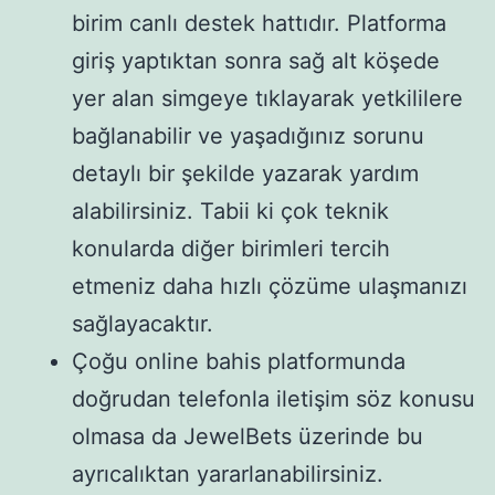
birim canlı destek hattıdır. Platforma
giriş yaptıktan sonra sağ alt köşede
yer alan simgeye tıklayarak yetkililere
bağlanabilir ve yaşadığınız sorunu
detaylı bir şekilde yazarak yardım
alabilirsiniz. Tabii ki çok teknik
konularda diğer birimleri tercih
etmeniz daha hızlı çözüme ulaşmanızı
sağlayacaktır.
Çoğu online bahis platformunda
doğrudan telefonla iletişim söz konusu
olmasa da JewelBets üzerinde bu
ayrıcalıktan yararlanabilirsiniz.