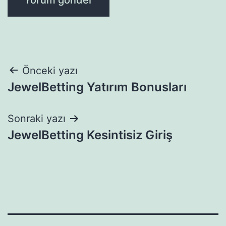
Yazı
Önceki yazı
JewelBetting Yatırım Bonusları
gezinmesi
Sonraki yazı
JewelBetting Kesintisiz Giriş