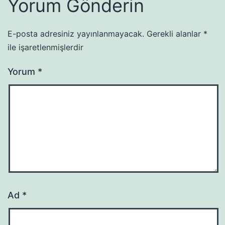
Yorum Gönderin
E-posta adresiniz yayınlanmayacak.
Gerekli alanlar
*
ile işaretlenmişlerdir
Yorum
*
Ad
*