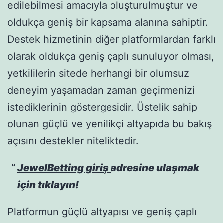
edilebilmesi amacıyla oluşturulmuştur ve
oldukça geniş bir kapsama alanına sahiptir.
Destek hizmetinin diğer platformlardan farklı
olarak oldukça geniş çaplı sunuluyor olması,
yetkililerin sitede herhangi bir olumsuz
deneyim yaşamadan zaman geçirmenizi
istediklerinin göstergesidir. Üstelik sahip
olunan güçlü ve yenilikçi altyapıda bu bakış
açısını destekler niteliktedir.
JewelBetting giriş
adresine ulaşmak
için tıklayın!
Platformun güçlü altyapısı ve geniş çaplı