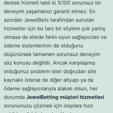
destek hizmeti tabii ki %100 sorunsuz bir
deneyim yaşamanızı garanti etmez. En
azından JewelBets tarafından sunulan
hizmetler için bu tarz bir söylem çok yanlış
olmasa da sitede farklı oyun sağlayıcıları ve
ödeme sistemlerinin de olduğunu
düşünürsek tamamen sorunsuz deneyim
söz konusu değildir. Ancak karşılaşmış
olduğunuz problem ister doğrudan site
kaynaklı isterse de diğer altyapı ya da
ödeme sağlayıcılarıyla alakalı olsun, her
durumda
JewelBetting müşteri hizmetleri
sorununuzu çözmek için olaylara hızlı