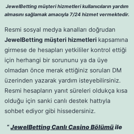
JewelBetting müşteri hizmetleri kullanıcıların yardım
almasını sağlamak amacıyla 7/24 hizmet vermektedir.
Resmi sosyal medya kanalları doğrudan
JewelBetting müşteri hizmetleri
kapsamına
girmese de hesapları yetkililer kontrol ettiği
için herhangi bir sorununu ya da üye
olmadan önce merak ettiğiniz soruları DM
üzerinden yazarak yardım isteyebilirsiniz.
Resmi hesapların yanıt süreleri oldukça kısa
olduğu için sanki canlı destek hattıyla
sohbet ediyor gibi hissedersiniz.
JewelBetting Canlı Casino Bölümü
ile