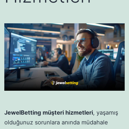
JewelBetting müşteri hizmetleri
, yaşamış
olduğunuz sorunlara anında müdahale