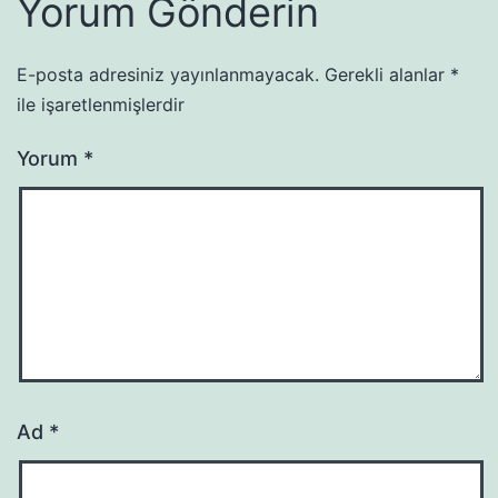
Yorum Gönderin
E-posta adresiniz yayınlanmayacak.
Gerekli alanlar
*
ile işaretlenmişlerdir
Yorum
*
Ad
*