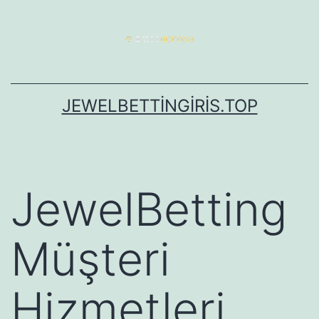
İçeriğe
geç
JEWELBETTINGIRIS.TOP
JewelBetting
Müşteri
Hizmetleri