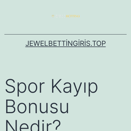
İçeriğe
geç
JEWELBETTINGIRIS.TOP
Spor Kayıp
Bonusu
Nedir?