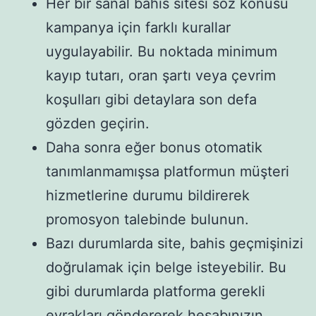
Her bir sanal bahis sitesi söz konusu
kampanya için farklı kurallar
uygulayabilir. Bu noktada minimum
kayıp tutarı, oran şartı veya çevrim
koşulları gibi detaylara son defa
gözden geçirin.
Daha sonra eğer bonus otomatik
tanımlanmamışsa platformun müşteri
hizmetlerine durumu bildirerek
promosyon talebinde bulunun.
Bazı durumlarda site, bahis geçmişinizi
doğrulamak için belge isteyebilir. Bu
gibi durumlarda platforma gerekli
evrakları göndererek hesabınızın