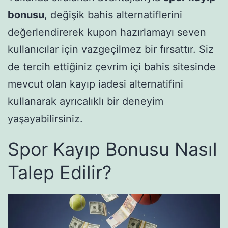
bonusu
, değişik bahis alternatiflerini
değerlendirerek kupon hazırlamayı seven
kullanıcılar için vazgeçilmez bir fırsattır. Siz
de tercih ettiğiniz çevrim içi bahis sitesinde
mevcut olan kayıp iadesi alternatifini
kullanarak ayrıcalıklı bir deneyim
yaşayabilirsiniz.
Spor Kayıp Bonusu Nasıl
Talep Edilir?