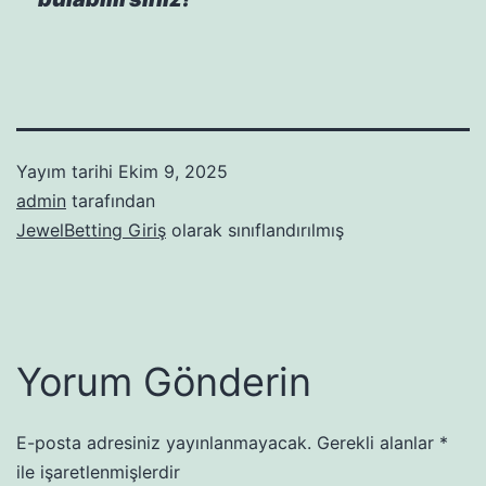
Yayım tarihi
Ekim 9, 2025
admin
tarafından
JewelBetting Giriş
olarak sınıflandırılmış
Yorum Gönderin
E-posta adresiniz yayınlanmayacak.
Gerekli alanlar
*
ile işaretlenmişlerdir