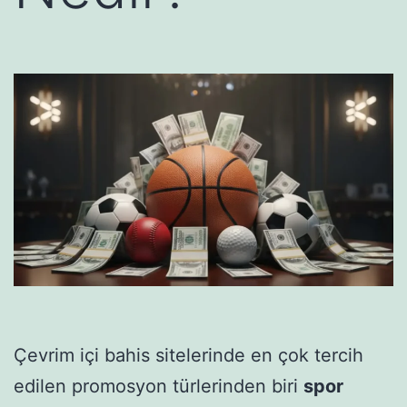
Çevrim içi bahis sitelerinde en çok tercih
edilen promosyon türlerinden biri
spor