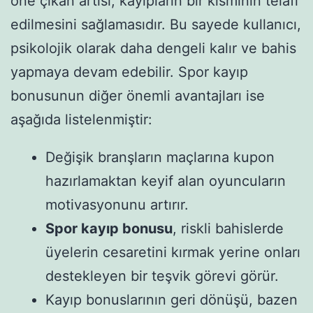
öne çıkan artısı, kayıpların bir kısmının telafi
edilmesini sağlamasıdır. Bu sayede kullanıcı,
psikolojik olarak daha dengeli kalır ve bahis
yapmaya devam edebilir. Spor kayıp
bonusunun diğer önemli avantajları ise
aşağıda listelenmiştir:
Değişik branşların maçlarına kupon
hazırlamaktan keyif alan oyuncuların
motivasyonunu artırır.
Spor kayıp bonusu
, riskli bahislerde
üyelerin cesaretini kırmak yerine onları
destekleyen bir teşvik görevi görür.
Kayıp bonuslarının geri dönüşü, bazen