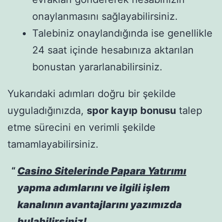
onaylanmasını sağlayabilirsiniz.
Talebiniz onaylandığında ise genellikle
24 saat içinde hesabınıza aktarılan
bonustan yararlanabilirsiniz.
Yukarıdaki adımları doğru bir şekilde
uyguladığınızda,
spor kayıp bonusu
talep
etme sürecini en verimli şekilde
tamamlayabilirsiniz.
Casino Sitelerinde Papara Yatırımı
yapma adımlarını ve ilgili işlem
kanalının avantajlarını yazımızda
bulabilirsiniz!