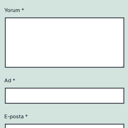
Yorum
*
Ad
*
E-posta
*