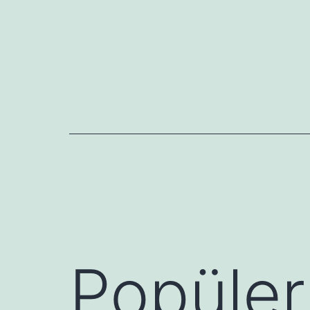
İçeriğe
geç
Popüler