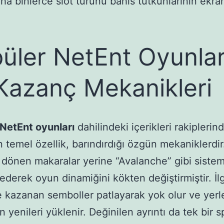
aha binlerce slot türünü bahis tutkunlarının ekra
üler NetEnt Oyunlar
Kazanç Mekanikleri
NetEnt oyunları
dahilindeki içerikleri rakiplerin
n temel özellik, barındırdığı özgün mekaniklerdir.
 dönen makaralar yerine “Avalanche” gibi sistem
ederek oyun dinamiğini kökten değiştirmiştir. İlgi
 kazanan semboller patlayarak yok olur ve yerl
 yenileri yüklenir. Değinilen ayrıntı da tek bir s