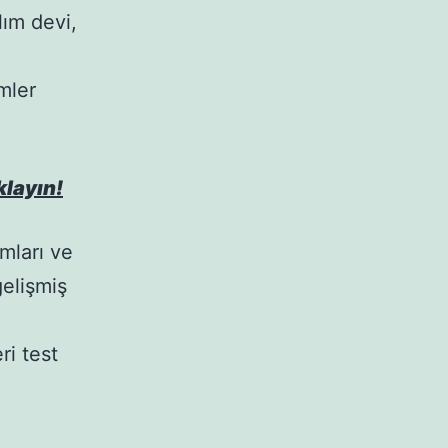
lım devi,
mler
klayın!
ımları ve
gelişmiş
ri test