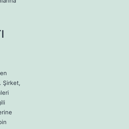
nlarına
ı
den
 Şirket,
leri
li
erine
pin