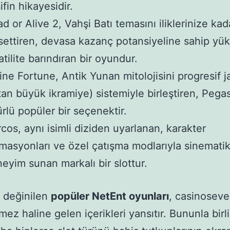
ifin hikayesidir.
d or Alive 2, Vahşi Batı temasını iliklerinize kad
settiren, devasa kazanç potansiyeline sahip yü
atilite barındıran bir oyundur.
ine Fortune, Antik Yunan mitolojisini progresif 
tan büyük ikramiye) sistemiyle birleştiren, Pega
ürlü popüler bir seçenektir.
cos, aynı isimli diziden uyarlanan, karakter
masyonları ve özel çatışma modlarıyla sinematik
eyim sunan markalı bir slottur.
 değinilen
popüler NetEnt oyunları
, casinosever
ez haline gelen içerikleri yansıtır. Bununla birl