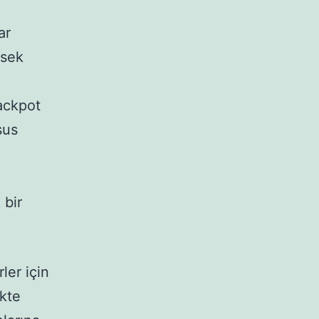
ar
ksek
jackpot
sus
 bir
ler için
ikte