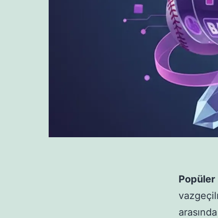
Popüler 
vazgeçil
arasında