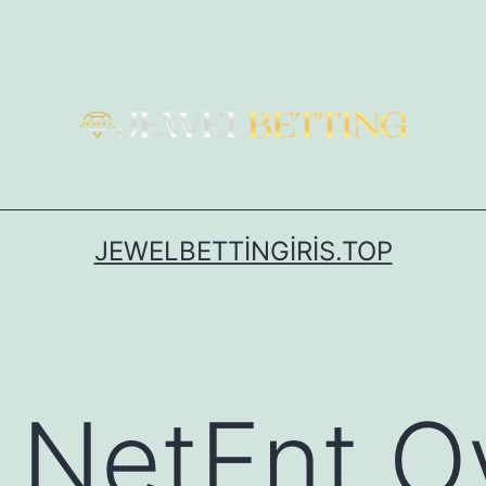
JEWELBETTINGIRIS.TOP
 NetEnt Oy